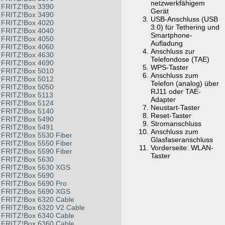
netzwerkfähigem
FRITZ!Box 3390
Gerät
FRITZ!Box 3490
USB-Anschluss (USB
FRITZ!Box 4020
3.0) für Tethering und
FRITZ!Box 4040
Smartphone-
FRITZ!Box 4050
Aufladung
FRITZ!Box 4060
Anschluss zur
FRITZ!Box 4630
Telefondose (TAE)
FRITZ!Box 4690
WPS-Taster
FRITZ!Box 5010
Anschluss zum
FRITZ!Box 5012
Telefon (analog) über
FRITZ!Box 5050
RJ11 oder TAE-
FRITZ!Box 5113
Adapter
FRITZ!Box 5124
Neustart-Taster
FRITZ!Box 5140
Reset-Taster
FRITZ!Box 5490
Stromanschluss
FRITZ!Box 5491
Anschluss zum
FRITZ!Box 5530 Fiber
Glasfaseranschluss
FRITZ!Box 5550 Fiber
Vorderseite: WLAN-
FRITZ!Box 5590 Fiber
Taster
FRITZ!Box 5630
FRITZ!Box 5630 XGS
FRITZ!Box 5690
FRITZ!Box 5690 Pro
FRITZ!Box 5690 XGS
FRITZ!Box 6320 Cable
FRITZ!Box 6320 V2 Cable
FRITZ!Box 6340 Cable
FRITZ!Box 6360 Cable