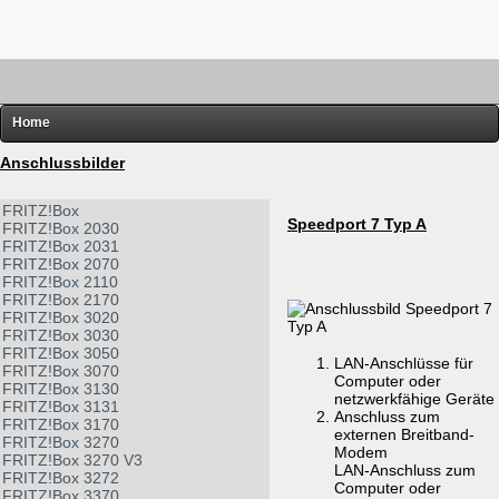
Home
FRITZ!
Anschlussbilder
Router-Übersichten
FRITZ!Box
Speedport 7 Typ A
FRITZ!Box 2030
Hardware
FRITZ!Box 2031
FRITZ!Box 2070
Software
FRITZ!Box 2110
FRITZ!Box 2170
Links
FRITZ!Box 3020
FRITZ!Box 3030
Diverses
FRITZ!Box 3050
LAN-Anschlüsse für
FRITZ!Box 3070
Computer oder
FRITZ!Box 3130
netzwerkfähige Geräte
FRITZ!Box 3131
Anschluss zum
FRITZ!Box 3170
externen Breitband-
FRITZ!Box 3270
Modem
FRITZ!Box 3270 V3
LAN-Anschluss zum
FRITZ!Box 3272
Computer oder
FRITZ!Box 3370