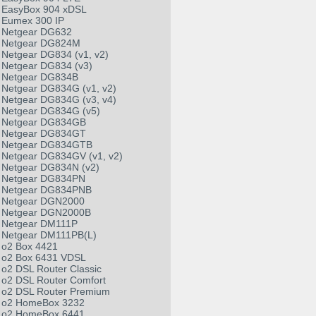
EasyBox 904 xDSL
Eumex 300 IP
Netgear DG632
Netgear DG824M
Netgear DG834 (v1, v2)
Netgear DG834 (v3)
Netgear DG834B
Netgear DG834G (v1, v2)
Netgear DG834G (v3, v4)
Netgear DG834G (v5)
Netgear DG834GB
Netgear DG834GT
Netgear DG834GTB
Netgear DG834GV (v1, v2)
Netgear DG834N (v2)
Netgear DG834PN
Netgear DG834PNB
Netgear DGN2000
Netgear DGN2000B
Netgear DM111P
Netgear DM111PB(L)
o2 Box 4421
o2 Box 6431 VDSL
o2 DSL Router Classic
o2 DSL Router Comfort
o2 DSL Router Premium
o2 HomeBox 3232
o2 HomeBox 6441