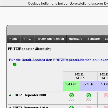
Cookies helfen uns bei der Bereitstellung unserer D
Home
FRITZ!
Router-Übersichten
Hardware
Software
Li
FRITZ!Repeater Übersicht
Für die Detail-Ansicht den FRITZ!Repeater-Namen anklicken
802.11n
802.1
Wi-Fi 4
Wi-F
2,4 GHz
5 GHz
5 G
FRITZ!Repeater 300E
300
300
FRITZ!Repeater 310 A