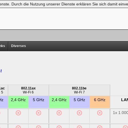
ienste. Durch die Nutzung unserer Dienste erklären Sie sich damit ei
nks
Diverses
!
1ac
802.11ax
802.11be
i 5
Wi-Fi 6
Wi-Fi 7
Hz
2,4 GHz
5 GHz
2,4 GHz
5 GHz
6 GHz
LA
1x 1.00