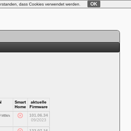
OK
nverstanden, dass Cookies verwendet werden.
N
Smart
aktuelle
Home
Firmware
0
101.06.34
MBit/s
09/2023
122.07.16