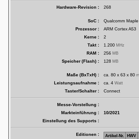
Hardware-Revision :
268
SoC :
Qualcomm Maple 
Prozessor :
ARM Cortex A53
Kerne :
2
Takt :
1.200
MHz
RAM :
256
MB
Speicher (Flash) :
128
MB
Maße (BxTxH) :
ca. 80 x 63 x 80
Leistungsaufnahme :
ca. 4
Watt
Taster/Schalter :
Connect
Messe-Vorstellung :
Markteinführung :
10/2021
Einstellung des Supports :
Editionen :
Artikel-Nr.
HWV