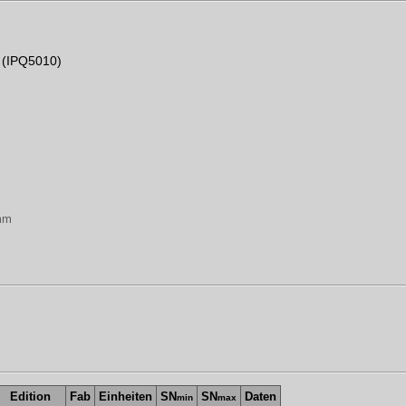
(IPQ5010)
mm
Edition
Fab
Einheiten
SN
SN
Daten
min
max