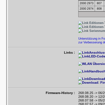
2000 2973
807
2000 2974
808
Editionen-
Editionen-
Seriennum
Unterstützung in F
zur Verbesserung d
Links :
Anschlus
LED-Cod
Handbuc
Download
Firmware-History :
268.08.25 -> 06/
268.08.20 -> 12/
268.07.58 -> 05/
268.07.57 -> 09/