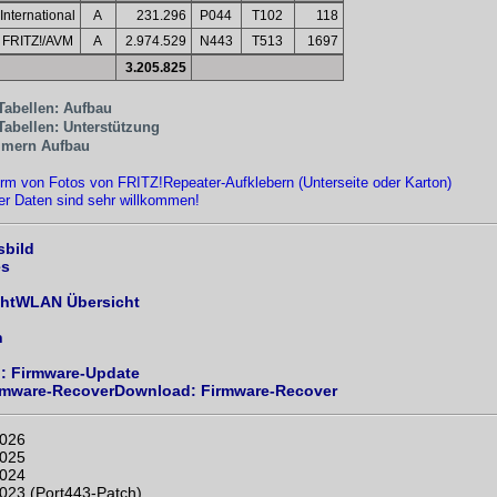
International
A
231.296
P044
T102
118
FRITZ!/AVM
A
2.974.529
N443
T513
1697
3.205.825
Tabellen: Aufbau
Tabellen: Unterstützung
mern Aufbau
orm von Fotos von FRITZ!Repeater-Aufklebern (Unterseite oder Karton)
er Daten sind sehr willkommen!
sbild
es
WLAN Übersicht
h
: Firmware-Update
Download: Firmware-Recover
2026
2025
2024
2023 (Port443-Patch)