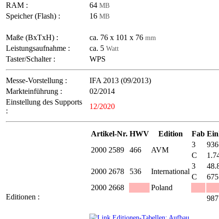
RAM :
64
MB
Speicher (Flash) :
16
MB
Maße (BxTxH) :
ca. 76 x 101 x 76
mm
Leistungsaufnahme :
ca. 5
Watt
Taster/Schalter :
WPS
Messe-Vorstellung :
IFA 2013 (09/2013)
Markteinführung :
02/2014
Einstellung des Supports
12/2020
:
Artikel-Nr.
HWV
Edition
Fab
Ein
3
936
2000 2589
466
AVM
C
1.7
3
48.
2000 2678
536
International
C
675
2000 2668
Poland
Editionen :
987
Editionen-Tabellen: Aufbau