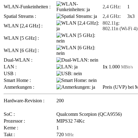
WLAN-Funkeinheiten :
2,4 GHz:
1
Spatial Streams :
2,4 GHz:
3x3
802.11g:
WLAN [2,4 GHz] :
802.11n (Wi-Fi 4)
WLAN [5 GHz] :
WLAN [6 GHz] :
Dual-WLAN :
LAN :
1x
1.000
MBit/s
USB :
Smart Home :
Anmerkungen :
Preis (UVP) bei 
Hardware-Revision :
200
SoC :
Qualcomm Scorpion (QCA9556)
Prozessor :
MIPS32 74Kc
Kerne :
1
Takt :
720
MHz