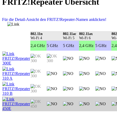
FRITZ!Repeater Übersicht
Für die Detail-Ansicht den FRITZ!Repeater-Namen anklicken!
802.11n
802.11ac
802.11ax
802
Wi-Fi 4
Wi-Fi 5
Wi-Fi 6
Wi-
2,4 GHz
5 GHz
5 GHz
2,4 GHz
5 GHz
2,
FRITZ!Repeater
300
300
300E
FRITZ!Repeater
300
310 A
FRITZ!Repeater
300
310 B
FRITZ!Repeater
450
450E