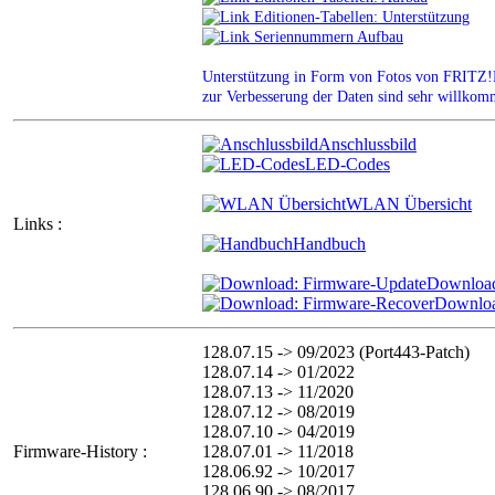
Editionen-Tabellen: Unterstützung
Seriennummern Aufbau
Unterstützung in Form von Fotos von FRITZ!R
zur Verbesserung der Daten sind sehr willkom
Anschlussbild
LED-Codes
WLAN Übersicht
Links :
Handbuch
Download
Downloa
128.07.15 -> 09/2023 (Port443-Patch)
128.07.14 -> 01/2022
128.07.13 -> 11/2020
128.07.12 -> 08/2019
128.07.10 -> 04/2019
Firmware-History :
128.07.01 -> 11/2018
128.06.92 -> 10/2017
128.06.90 -> 08/2017