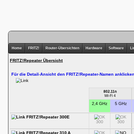
Home
FRITZ!
Router-Übersichten
Hardware
Software
Li
FRITZ!Repeater Übersicht
Für die Detail-Ansicht den FRITZ!Repeater-Namen anklicken
802.11n
Wi-Fi 4
2,4 GHz
5 GHz
FRITZ!Repeater 300E
300
300
FRITZ!Repeater 310 A