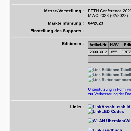
Messe-Vorstellung :
FTTH Conference 2023
MWC 2023 (02/2023)
Markteinführung :
04/2023
Einstellung des Supports :
Editionen :
Artikel-Nr.
HWV
Edi
2000 3012
855
FRITZ
Editionen-Tabel
Editionen-Tabel
Seriennummern
Unterstützung in Form vo
zur Verbesserung der Dat
Links :
Anschlussbild
LED-Codes
WL
Handbuch