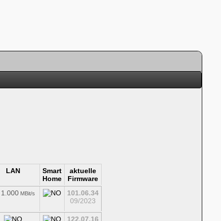
LAN
Smart
aktuelle
Home
Firmware
 1.000
101.06.34
MBit/s
09/2023
122.07.16