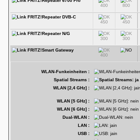
FRITZ!Repeater 6700 Pro
400
800
FRITZ!Repeater DVB-C
450
450
FRITZ!Repeater N/G
300
300
FRITZ!Smart Gateway
400
WLAN-Funkeinheiten :
Spatial Streams :
WLAN [2,4 GHz] :
WLAN [5 GHz] :
WLAN [6 GHz] :
Dual-WLAN :
LAN :
USB :