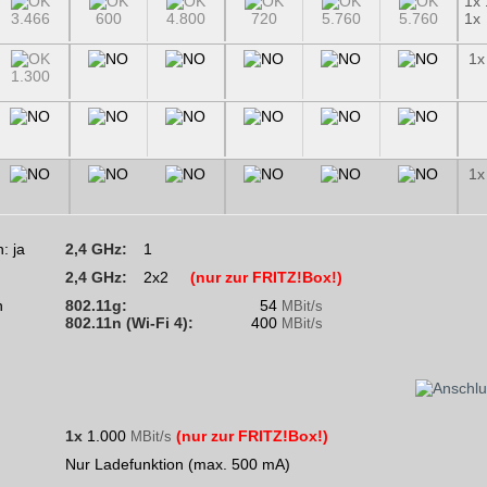
1x 
3.466
600
4.800
720
5.760
5.760
1x
1x
1.300
1x
2,4 GHz:
1
2,4 GHz:
2x2
(nur zur FRITZ!Box!)
802.11g:
54
MBit/s
802.11n (Wi-Fi 4):
400
MBit/s
1x
1.000
(nur zur FRITZ!Box!)
MBit/s
Nur Ladefunktion (max. 500 mA)