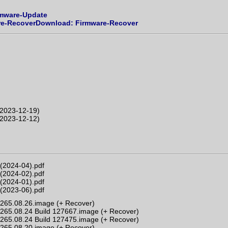
mware-Update
Download: Firmware-Recover
(2023-12-19)
(2023-12-12)
(2024-04).pdf
(2024-02).pdf
(2024-01).pdf
(2023-06).pdf
265.08.26.image (+ Recover)
65.08.24 Build 127667.image (+ Recover)
65.08.24 Build 127475.image (+ Recover)
265.08.20.image (+ Recover)