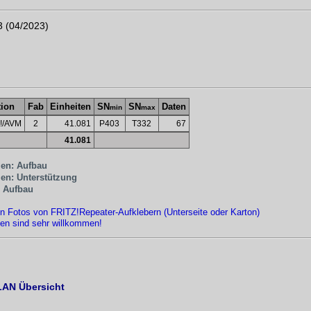
 (04/2023)
tion
Fab
Einheiten
SN
SN
Daten
min
max
!/AVM
2
41.081
P403
T332
67
41.081
len: Aufbau
len: Unterstützung
 Aufbau
n Fotos von FRITZ!Repeater-Aufklebern (Unterseite oder Karton)
en sind sehr willkommen!
AN Übersicht