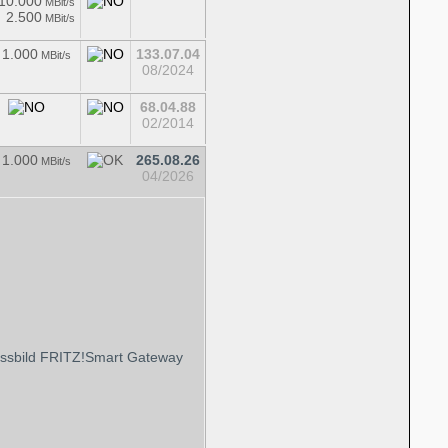
10.000
MBit/s
 2.500
MBit/s
 1.000
133.07.04
MBit/s
08/2024
68.04.88
02/2014
 1.000
265.08.26
MBit/s
04/2026