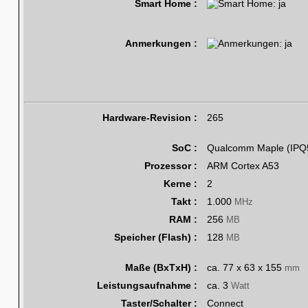
Smart Home :
Anmerkungen :
Hardware-Revision :
265
SoC :
Qualcomm Maple (IPQ
Prozessor :
ARM Cortex A53
Kerne :
2
Takt :
1.000
MHz
RAM :
256
MB
Speicher (Flash) :
128
MB
Maße (BxTxH) :
ca. 77 x 63 x 155
mm
Leistungsaufnahme :
ca. 3
Watt
Taster/Schalter :
Connect