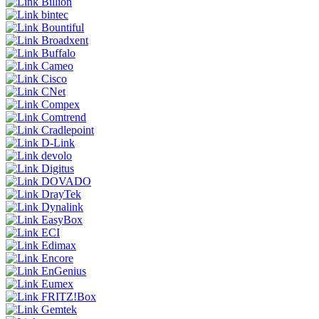
Billion
bintec
Bountiful
Broadxent
Buffalo
Cameo
Cisco
CNet
Compex
Comtrend
Cradlepoint
D-Link
devolo
Digitus
DOVADO
DrayTek
Dynalink
EasyBox
ECI
Edimax
Encore
EnGenius
Eumex
FRITZ!Box
Gemtek