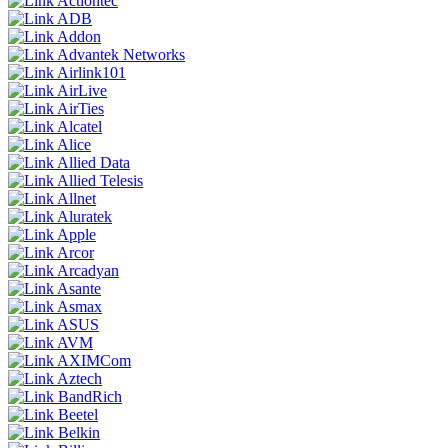
Actiontec
ADB
Addon
Advantek Networks
Airlink101
AirLive
AirTies
Alcatel
Alice
Allied Data
Allied Telesis
Allnet
Aluratek
Apple
Arcor
Arcadyan
Asante
Asmax
ASUS
AVM
AXIMCom
Aztech
BandRich
Beetel
Belkin