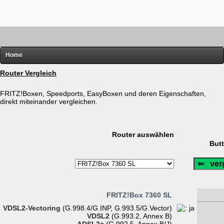
Home
FRITZ!
Router Vergleich
Router-Übersichten
FRITZ!Boxen, Speedports, EasyBoxen und deren Eigenschaften,
direkt miteinander vergleichen.
Hardware
Software
Router auswählen
Links
But
Diverses
FRITZ!Box 7360 SL
VDSL2-Vectoring
(G.998.4/G.INP, G.993.5/G.Vector)
VDSL2
(G.993.2, Annex B)