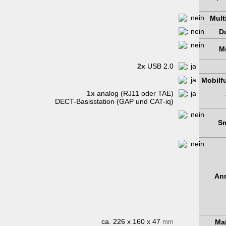
Mult
D
M
2x
USB 2.0
Mobilfu
1x
analog (RJ11 oder TAE)
DECT-Basisstation (GAP und CAT-iq)
Sm
An
ca. 226 x 160 x 47
mm
Ma