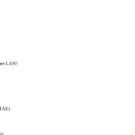
per LAN!
 TAE)
g)