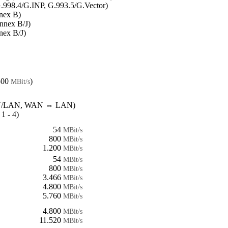
.998.4/G.INP, G.993.5/G.Vector)
nex B)
nnex B/J)
nex B/J)
500
)
MBit/s
/LAN, WAN ⇔ LAN)
1 - 4)
54
MBit/s
800
MBit/s
1.200
MBit/s
54
MBit/s
800
MBit/s
3.466
MBit/s
4.800
MBit/s
5.760
MBit/s
4.800
MBit/s
11.520
MBit/s