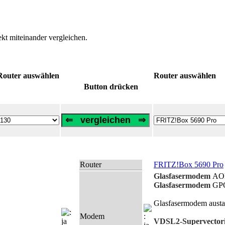
t miteinander vergleichen.
Router auswählen
Router auswählen
Button drücken
Router
FRITZ!Box 5690 Pro
Glasfasermodem
AON
Glasfasermodem
GPO
Glasfasermodem austa
Modem
VDSL2-Supervector