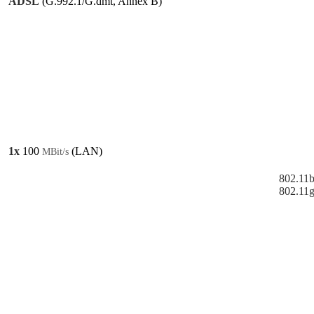
ADSL
(G.992.1/G.dmt, Annex B)
1x
100
(LAN)
MBit/s
802.11b
802.11g