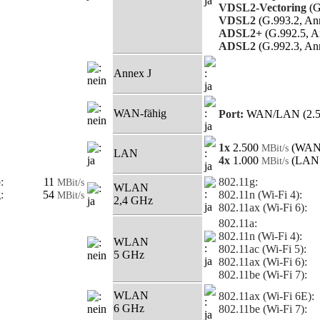
VDSL2-Vectoring
(G
VDSL2
(G.993.2, An
ADSL2+
(G.992.5, A
ADSL2
(G.992.3, An
Annex J
WAN-fähig
Port:
WAN/LAN (2.
1x
2.500
(WAN
MBit/s
LAN
4x
1.000
(LAN 
MBit/s
:
11
802.11g:
MBit/s
WLAN
:
54
802.11n (Wi-Fi 4):
MBit/s
2,4 GHz
802.11ax (Wi-Fi 6):
802.11a:
802.11n (Wi-Fi 4):
WLAN
802.11ac (Wi-Fi 5):
5 GHz
802.11ax (Wi-Fi 6):
802.11be (Wi-Fi 7):
WLAN
802.11ax (Wi-Fi 6E):
6 GHz
802.11be (Wi-Fi 7):