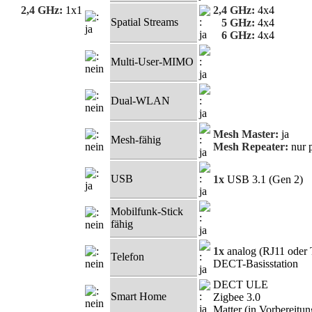
2,4 GHz:
1x1
2,4 GHz:
4x4
Spatial Streams
5 GHz:
4x4
6 GHz:
4x4
Multi-User-MIMO
Dual-WLAN
Mesh Master:
ja
Mesh-fähig
Mesh Repeater:
nur 
USB
1x
USB 3.1 (Gen 2)
Mobilfunk-Stick
fähig
1x
analog (RJ11 oder
Telefon
DECT-Basisstation
DECT ULE
Smart Home
Zigbee 3.0
Matter (in Vorbereitun