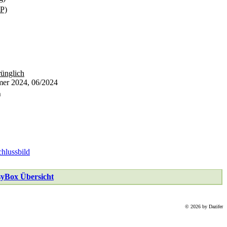
P)
rünglich
mer 2024, 06/2024
m
yBox Übersicht
© 2026 by Dazifer