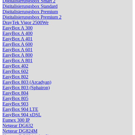
Digitalisierungsbox Smart 2
Digitalisierungsbox Standard
Digitalisierungsbox Premium
Digitalisierungsbox Premium 2
DrayTek Vigor 2500We
EasyBox A 300
EasyBox A 400
EasyBox A 401
EasyBox A 600
EasyBox A 601
EasyBox A 800
EasyBox A 801
EasyBox 402
EasyBox 602
EasyBox 802
EasyBox 803 (Arcadyan)
EasyBox 803 (Sphairon)
EasyBox 804
EasyBox 805
EasyBox 903
EasyBox 904 LTE
EasyBox 904 xDSL
Eumex 300 IP
Netgear DG632
Netgear DG824M