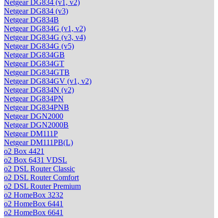
Netgear DG834 (v1, v2)
Netgear DG834 (v3)
Netgear DG834B
Netgear DG834G (v1, v2)
Netgear DG834G (v3, v4)
Netgear DG834G (v5)
Netgear DG834GB
Netgear DG834GT
Netgear DG834GTB
Netgear DG834GV (v1, v2)
Netgear DG834N (v2)
Netgear DG834PN
Netgear DG834PNB
Netgear DGN2000
Netgear DGN2000B
Netgear DM111P
Netgear DM111PB(L)
o2 Box 4421
o2 Box 6431 VDSL
o2 DSL Router Classic
o2 DSL Router Comfort
o2 DSL Router Premium
o2 HomeBox 3232
o2 HomeBox 6441
o2 HomeBox 6641