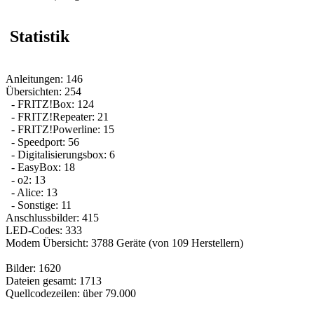
Statistik
Anleitungen:
146
Übersichten:
254
- FRITZ!Box:
124
- FRITZ!Repeater:
21
- FRITZ!Powerline:
15
- Speedport:
56
- Digitalisierungsbox:
6
- EasyBox:
18
- o2:
13
- Alice:
13
- Sonstige:
11
Anschlussbilder:
415
LED-Codes:
333
Modem Übersicht:
3788
Geräte (von
109
Herstellern)
Bilder:
1620
Dateien gesamt:
1713
Quellcodezeilen: über
79.000