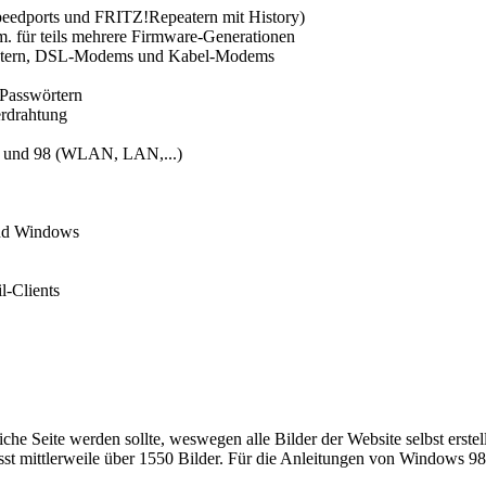
peedports und FRITZ!Repeatern mit History)
m. für teils mehrere Firmware-Generationen
outern, DSL-Modems und Kabel-Modems
Passwörtern
erdrahtung
ME und 98 (WLAN, LAN,...)
nd Windows
l-Clients
che Seite werden sollte, weswegen alle Bilder der Website selbst erstel
asst mittlerweile über 1550 Bilder. Für die Anleitungen von Windows