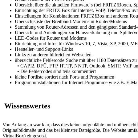
Übersicht über die aktuellen Firmware´s (bei FRITZ!Boxen, S
Einrichtung der FRITZ!Box für Internet, VoIP, Telefon/Fax uv
Einstellungen für Kombinationen FRITZ!Box mit anderen R
Übersichtsliste der Breitband-Modems in Router/Modems
Sammlung von Router-Adressen und den gängigsten Standard-
Übersicht und Anleitungen zur Hausverkabelung und Splitterv
LED-Codes für Router und Modems
Einrichtung und Infos für Windows 10, 7, Vista, XP, 2000, 
Hersteller- und Support-Links
Links zu anderen hilfreichen Webseiten
übersichtliche Fehlercode-Suche mit über 1180 Datensätzen zu
• CAPI2, DFÜ, FTP, HTTP, NNTP, Outlook, SMTP, VoIP u
• Die Fehlercodes sind teils kommentiert
kleine Portliste sortiert nach Ports und Programmen
Programminstallationen für Internet-Programme wie z.B. E-Mai
Wissenswertes
Von Anfang an war klar, dass dies keine aufgeblähte und unübersichtli
Originalbildmaße und das bei kleinster Dateigröße. Die Website umf
VirtualBox) eingesetzt.