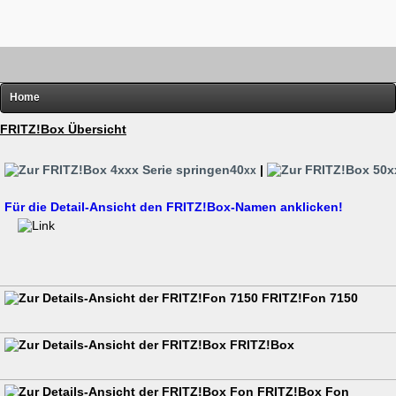
Home
FRITZ!
FRITZ!Box Übersicht
Router-Übersichten
40
|
xx
Hardware
Für die Detail-Ansicht den FRITZ!Box-Namen anklicken!
Software
Links
Diverses
FRITZ!Fon 7150
FRITZ!Box
FRITZ!Box Fon