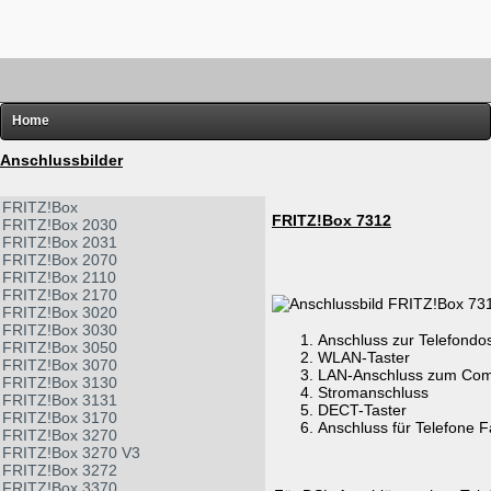
Home
FRITZ!
Anschlussbilder
Router-Übersichten
FRITZ!Box
FRITZ!Box 7312
FRITZ!Box 2030
Hardware
FRITZ!Box 2031
FRITZ!Box 2070
Software
FRITZ!Box 2110
FRITZ!Box 2170
Links
FRITZ!Box 3020
FRITZ!Box 3030
Diverses
Anschluss zur Telefondo
FRITZ!Box 3050
WLAN-Taster
FRITZ!Box 3070
LAN-Anschluss zum Comp
FRITZ!Box 3130
Stromanschluss
FRITZ!Box 3131
DECT-Taster
FRITZ!Box 3170
Anschluss für Telefone 
FRITZ!Box 3270
FRITZ!Box 3270 V3
FRITZ!Box 3272
FRITZ!Box 3370