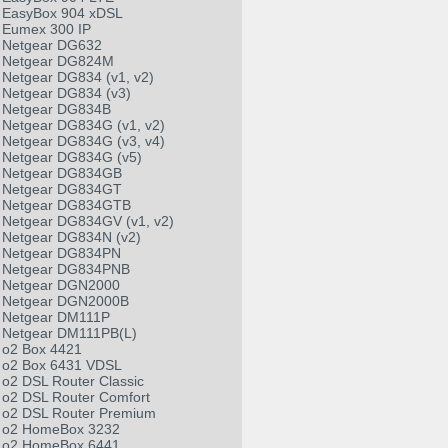
EasyBox 904 xDSL
Eumex 300 IP
Netgear DG632
Netgear DG824M
Netgear DG834 (v1, v2)
Netgear DG834 (v3)
Netgear DG834B
Netgear DG834G (v1, v2)
Netgear DG834G (v3, v4)
Netgear DG834G (v5)
Netgear DG834GB
Netgear DG834GT
Netgear DG834GTB
Netgear DG834GV (v1, v2)
Netgear DG834N (v2)
Netgear DG834PN
Netgear DG834PNB
Netgear DGN2000
Netgear DGN2000B
Netgear DM111P
Netgear DM111PB(L)
o2 Box 4421
o2 Box 6431 VDSL
o2 DSL Router Classic
o2 DSL Router Comfort
o2 DSL Router Premium
o2 HomeBox 3232
o2 HomeBox 6441