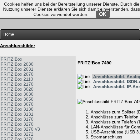
Cookies helfen uns bei der Bereitstellung unserer Dienste. Durch die
Nutzung unserer Dienste erklären Sie sich damit einverstanden, dass
OK
Cookies verwendet werden.
Home
FRITZ!
Anschlussbilder
Router-Übersichten
FRITZ!Box
FRITZ!Box 7490
FRITZ!Box 2030
Hardware
FRITZ!Box 2031
FRITZ!Box 2070
Software
Anschlussbild: Anal
FRITZ!Box 2110
Anschlussbild: ISDN
FRITZ!Box 2170
Links
Anschlussbild: IP-An
FRITZ!Box 3020
FRITZ!Box 3030
Diverses
FRITZ!Box 3050
FRITZ!Box 3070
FRITZ!Box 3130
Anschluss zum Splitter (
FRITZ!Box 3131
Anschlüsse zum Telefon 
FRITZ!Box 3170
Anschluss zum Telefon 
FRITZ!Box 3270
LAN-Anschlüsse für Com
FRITZ!Box 3270 V3
USB-Anschlüsse (USB 3.
FRITZ!Box 3272
Stromanschluss
FRITZ!Box 3370