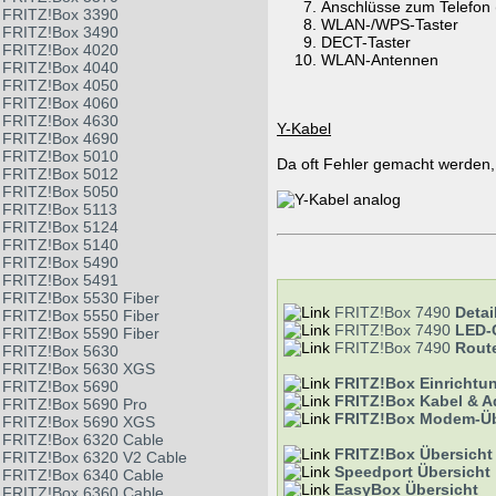
Anschlüsse zum Telefon 
FRITZ!Box 3390
WLAN-/WPS-Taster
FRITZ!Box 3490
DECT-Taster
FRITZ!Box 4020
WLAN-Antennen
FRITZ!Box 4040
FRITZ!Box 4050
FRITZ!Box 4060
FRITZ!Box 4630
Y-Kabel
FRITZ!Box 4690
FRITZ!Box 5010
Da oft Fehler gemacht werden,
FRITZ!Box 5012
FRITZ!Box 5050
FRITZ!Box 5113
FRITZ!Box 5124
FRITZ!Box 5140
FRITZ!Box 5490
FRITZ!Box 5491
FRITZ!Box 5530 Fiber
FRITZ!Box 7490
Detai
FRITZ!Box 5550 Fiber
FRITZ!Box 7490
LED-
FRITZ!Box 5590 Fiber
FRITZ!Box 7490
Route
FRITZ!Box 5630
FRITZ!Box 5630 XGS
FRITZ!Box Einrichtu
FRITZ!Box 5690
FRITZ!Box Kabel & A
FRITZ!Box 5690 Pro
FRITZ!Box Modem-Üb
FRITZ!Box 5690 XGS
FRITZ!Box 6320 Cable
FRITZ!Box Übersicht
FRITZ!Box 6320 V2 Cable
Speedport Übersicht
FRITZ!Box 6340 Cable
EasyBox Übersicht
FRITZ!Box 6360 Cable