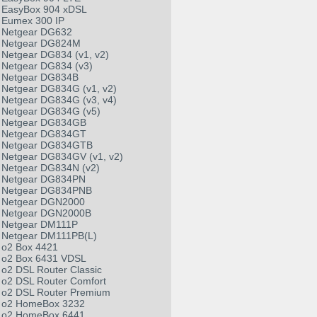
EasyBox 904 xDSL
Eumex 300 IP
Netgear DG632
Netgear DG824M
Netgear DG834 (v1, v2)
Netgear DG834 (v3)
Netgear DG834B
Netgear DG834G (v1, v2)
Netgear DG834G (v3, v4)
Netgear DG834G (v5)
Netgear DG834GB
Netgear DG834GT
Netgear DG834GTB
Netgear DG834GV (v1, v2)
Netgear DG834N (v2)
Netgear DG834PN
Netgear DG834PNB
Netgear DGN2000
Netgear DGN2000B
Netgear DM111P
Netgear DM111PB(L)
o2 Box 4421
o2 Box 6431 VDSL
o2 DSL Router Classic
o2 DSL Router Comfort
o2 DSL Router Premium
o2 HomeBox 3232
o2 HomeBox 6441