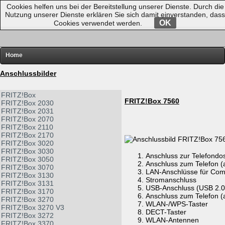
Cookies helfen uns bei der Bereitstellung unserer Dienste. Durch die
Nutzung unserer Dienste erklären Sie sich damit einverstanden, dass
OK
Cookies verwendet werden.
Home
FRITZ!
Anschlussbilder
Router-Übersichten
FRITZ!Box
FRITZ!Box 7560
FRITZ!Box 2030
Hardware
FRITZ!Box 2031
FRITZ!Box 2070
Software
FRITZ!Box 2110
FRITZ!Box 2170
Links
FRITZ!Box 3020
FRITZ!Box 3030
Diverses
Anschluss zur Telefondo
FRITZ!Box 3050
Anschluss zum Telefon (
FRITZ!Box 3070
LAN-Anschlüsse für Com
FRITZ!Box 3130
Stromanschluss
FRITZ!Box 3131
USB-Anschluss (USB 2.0)
FRITZ!Box 3170
Anschluss zum Telefon (
FRITZ!Box 3270
WLAN-/WPS-Taster
FRITZ!Box 3270 V3
DECT-Taster
FRITZ!Box 3272
WLAN-Antennen
FRITZ!Box 3370