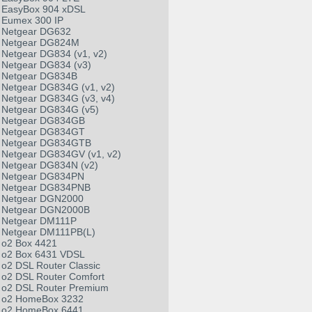
EasyBox 904 xDSL
Eumex 300 IP
Netgear DG632
Netgear DG824M
Netgear DG834 (v1, v2)
Netgear DG834 (v3)
Netgear DG834B
Netgear DG834G (v1, v2)
Netgear DG834G (v3, v4)
Netgear DG834G (v5)
Netgear DG834GB
Netgear DG834GT
Netgear DG834GTB
Netgear DG834GV (v1, v2)
Netgear DG834N (v2)
Netgear DG834PN
Netgear DG834PNB
Netgear DGN2000
Netgear DGN2000B
Netgear DM111P
Netgear DM111PB(L)
o2 Box 4421
o2 Box 6431 VDSL
o2 DSL Router Classic
o2 DSL Router Comfort
o2 DSL Router Premium
o2 HomeBox 3232
o2 HomeBox 6441