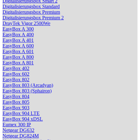
Digitalisierungsbox Smart 2
Digitalisierungsbox Standard
Digitalisierungsbox Premium
Digitalisierungsbox Premium 2
DrayTek Vigor 2500We
EasyBox A 300
EasyBox A 400
EasyBox A 401
EasyBox A 600
EasyBox A 601
EasyBox A 800
EasyBox A 801
EasyBox 402
EasyBox 602
EasyBox 802
EasyBox 803 (Arcadyan)
EasyBox 803 (Sphairon)
EasyBox 804
EasyBox 805
EasyBox 903
EasyBox 904 LTE
EasyBox 904 xDSL
Eumex 300 IP
Netgear DG632
Netgear DG824M