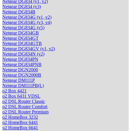
Netgear DG834 (v1, v2)
Netgear DG834 (v3)
Netgear DG834B
Netgear DG834G (v1, v2)
Netgear DG834G (v3, v4)
Netgear DG834G (v5)
Netgear DG834GB
Netgear DG834GT
Netgear DG834GTB
Netgear DG834GV (v1, v2)
Netgear DG834N (v2)
Netgear DG834PN
Netgear DG834PNB
Netgear DGN2000
Netgear DGN2000B
Netgear DM111P
Netgear DM111PB(L)
o2 Box 4421
o2 Box 6431 VDSL
o2 DSL Router Classic
o2 DSL Router Comfort
o2 DSL Router Premium
o2 HomeBox 3232
o2 HomeBox 6441
o2 HomeBox 6641