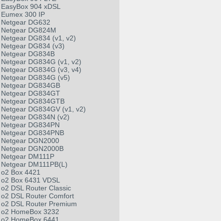
EasyBox 904 xDSL
Eumex 300 IP
Netgear DG632
Netgear DG824M
Netgear DG834 (v1, v2)
Netgear DG834 (v3)
Netgear DG834B
Netgear DG834G (v1, v2)
Netgear DG834G (v3, v4)
Netgear DG834G (v5)
Netgear DG834GB
Netgear DG834GT
Netgear DG834GTB
Netgear DG834GV (v1, v2)
Netgear DG834N (v2)
Netgear DG834PN
Netgear DG834PNB
Netgear DGN2000
Netgear DGN2000B
Netgear DM111P
Netgear DM111PB(L)
o2 Box 4421
o2 Box 6431 VDSL
o2 DSL Router Classic
o2 DSL Router Comfort
o2 DSL Router Premium
o2 HomeBox 3232
o2 HomeBox 6441