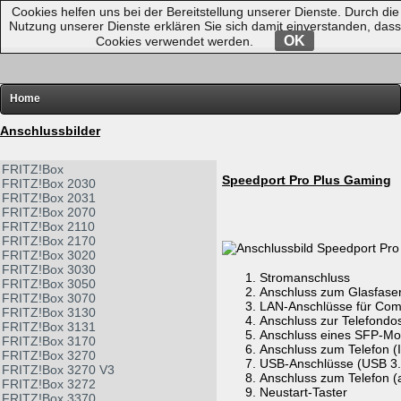
Cookies helfen uns bei der Bereitstellung unserer Dienste. Durch die
Nutzung unserer Dienste erklären Sie sich damit einverstanden, dass
OK
Cookies verwendet werden.
Home
FRITZ!
Anschlussbilder
Router-Übersichten
FRITZ!Box
Speedport Pro Plus Gaming
FRITZ!Box 2030
Hardware
FRITZ!Box 2031
FRITZ!Box 2070
Software
FRITZ!Box 2110
FRITZ!Box 2170
Links
FRITZ!Box 3020
FRITZ!Box 3030
Diverses
Stromanschluss
FRITZ!Box 3050
Anschluss zum Glasfas
FRITZ!Box 3070
LAN-Anschlüsse für Com
FRITZ!Box 3130
Anschluss zur Telefondo
FRITZ!Box 3131
Anschluss eines SFP-Mo
FRITZ!Box 3170
Anschluss zum Telefon 
FRITZ!Box 3270
USB-Anschlüsse (USB 3.
FRITZ!Box 3270 V3
Anschluss zum Telefon (
FRITZ!Box 3272
Neustart-Taster
FRITZ!Box 3370