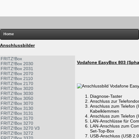
Home
FRITZ!
Anschlussbilder
Router-Übersichten
FRITZ!Box
Vodafone EasyBox 803 (Spha
FRITZ!Box 2030
Hardware
FRITZ!Box 2031
FRITZ!Box 2070
Software
FRITZ!Box 2110
FRITZ!Box 2170
Links
FRITZ!Box 3020
FRITZ!Box 3030
Diverses
Diagnose-Taster
FRITZ!Box 3050
Anschluss zur Telefondo
FRITZ!Box 3070
Anschluss zum Telefon (
FRITZ!Box 3130
Kabelklemmen
FRITZ!Box 3131
Anschluss zum Telefon 
FRITZ!Box 3170
LAN-Anschlüsse für Com
FRITZ!Box 3270
LAN-Anschluss zum Comp
FRITZ!Box 3270 V3
Set-Top-Box
FRITZ!Box 3272
USB-Anschluss (USB 2.0)
FRITZ!Box 3370