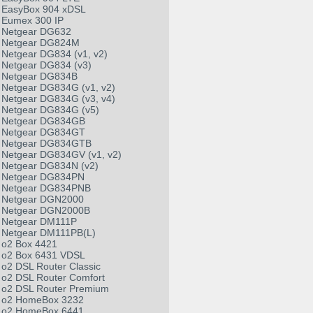
EasyBox 904 xDSL
Eumex 300 IP
Netgear DG632
Netgear DG824M
Netgear DG834 (v1, v2)
Netgear DG834 (v3)
Netgear DG834B
Netgear DG834G (v1, v2)
Netgear DG834G (v3, v4)
Netgear DG834G (v5)
Netgear DG834GB
Netgear DG834GT
Netgear DG834GTB
Netgear DG834GV (v1, v2)
Netgear DG834N (v2)
Netgear DG834PN
Netgear DG834PNB
Netgear DGN2000
Netgear DGN2000B
Netgear DM111P
Netgear DM111PB(L)
o2 Box 4421
o2 Box 6431 VDSL
o2 DSL Router Classic
o2 DSL Router Comfort
o2 DSL Router Premium
o2 HomeBox 3232
o2 HomeBox 6441