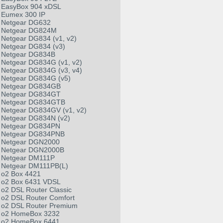
EasyBox 904 xDSL
Eumex 300 IP
Netgear DG632
Netgear DG824M
Netgear DG834 (v1, v2)
Netgear DG834 (v3)
Netgear DG834B
Netgear DG834G (v1, v2)
Netgear DG834G (v3, v4)
Netgear DG834G (v5)
Netgear DG834GB
Netgear DG834GT
Netgear DG834GTB
Netgear DG834GV (v1, v2)
Netgear DG834N (v2)
Netgear DG834PN
Netgear DG834PNB
Netgear DGN2000
Netgear DGN2000B
Netgear DM111P
Netgear DM111PB(L)
o2 Box 4421
o2 Box 6431 VDSL
o2 DSL Router Classic
o2 DSL Router Comfort
o2 DSL Router Premium
o2 HomeBox 3232
o2 HomeBox 6441