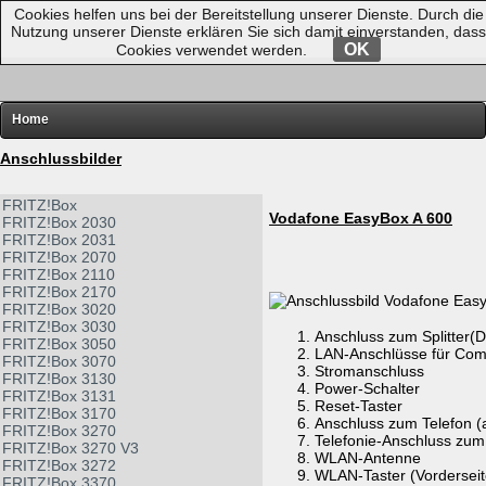
Cookies helfen uns bei der Bereitstellung unserer Dienste. Durch die
Nutzung unserer Dienste erklären Sie sich damit einverstanden, dass
OK
Cookies verwendet werden.
Home
FRITZ!
Anschlussbilder
Router-Übersichten
FRITZ!Box
Vodafone EasyBox A 600
FRITZ!Box 2030
Hardware
FRITZ!Box 2031
FRITZ!Box 2070
Software
FRITZ!Box 2110
FRITZ!Box 2170
Links
FRITZ!Box 3020
FRITZ!Box 3030
Diverses
Anschluss zum Splitter(D
FRITZ!Box 3050
LAN-Anschlüsse für Com
FRITZ!Box 3070
Stromanschluss
FRITZ!Box 3130
Power-Schalter
FRITZ!Box 3131
Reset-Taster
FRITZ!Box 3170
Anschluss zum Telefon 
FRITZ!Box 3270
Telefonie-Anschluss zum
FRITZ!Box 3270 V3
WLAN-Antenne
FRITZ!Box 3272
WLAN-Taster (Vorderseit
FRITZ!Box 3370