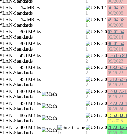
1
06/2007
54 MBit/s
1.1
50.04.57
1
06/2008
54 MBit/s
1.1
49.04.58
1
08/2008
300 MBit/s
2.0
67.05.54
1
02/2014
300 MBit/s
2.0
96.05.54
1
02/2014
450 MBit/s
2.0
126.06.89
2
09/2023
450 MBit/s
2.0
103.06.56
2
09/2023
450 MBit/s
2.0
121.06.56
2
09/2023
1.300 MBit/s
3.0
140.07.31
2
09/2023
450 MBit/s
2.0
147.07.04
1
08/2024
866 MBit/s
3.0
155.08.03
2
11/2025
2.400 MBit/s
2.0
287.08.25
D
1
07/2026