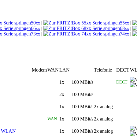
50
|
55
|
xx
xx
66
|
68
|
xx
xx
73
|
74
|
xx
xx
Modem
WAN
LAN
Telefonie
DECT
W
1x 100 MBit/s
DECT
2x 100 MBit/s
1x 100 MBit/s
2x analog
1x 100 MBit/s
2x analog
WAN
n WLAN
1x 100 MBit/s
2x analog