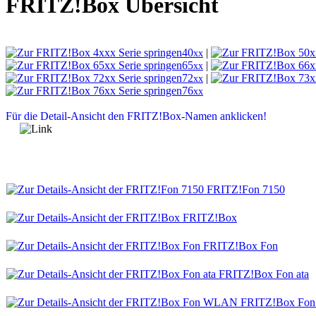
FRITZ!Box Übersicht
40
|
xx
65
|
xx
72
|
xx
76
xx
Für die Detail-Ansicht den FRITZ!Box-Namen anklicken!
FRITZ!Fon 7150
FRITZ!Box
FRITZ!Box Fon
FRITZ!Box Fon ata
FRITZ!Box Fo