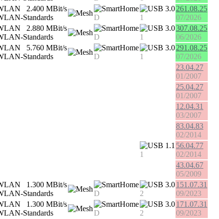
2.400 MBit/s
3.0
261.08.25
D
1
07/2026
2.880 MBit/s
3.0
307.08.25
D
1
06/2026
5.760 MBit/s
3.0
291.08.25
D
1
07/2026
23.04.27
01/2007
25.04.27
01/2007
12.04.31
03/2007
83.04.83
02/2014
1.1
56.04.77
1
02/2014
43.04.67
05/2009
1.300 MBit/s
3.0
151.07.31
D
2
09/2023
1.300 MBit/s
3.0
171.07.31
D
2
09/2023