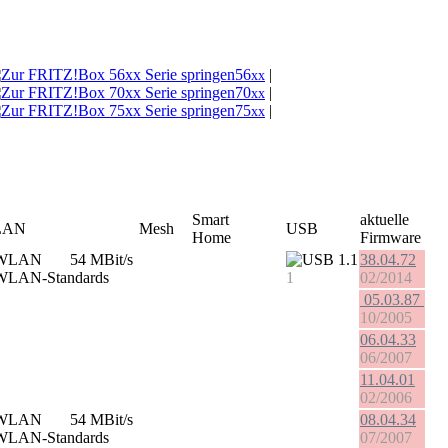
56
|
xx
70
|
xx
75
|
xx
Smart
aktuelle
LAN
Mesh
USB
Home
Firmware
54 MBit/s
1.1
38.04.72
1
02/2014
05.03.87
10/2005
06.04.33
06/2007
11.04.01
02/2006
54 MBit/s
08.04.34
07/2007