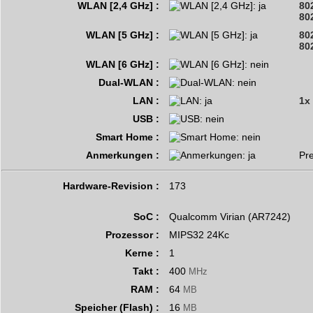
WLAN [2,4 GHz] :
80
802
WLAN [5 GHz] :
80
802
WLAN [6 GHz] :
Dual-WLAN :
LAN :
1x
USB :
Smart Home :
Anmerkungen :
Pre
Hardware-Revision :
173
SoC :
Qualcomm Virian (AR7242)
Prozessor :
MIPS32 24Kc
Kerne :
1
Takt :
400
MHz
RAM :
64
MB
Speicher (Flash) :
16
MB