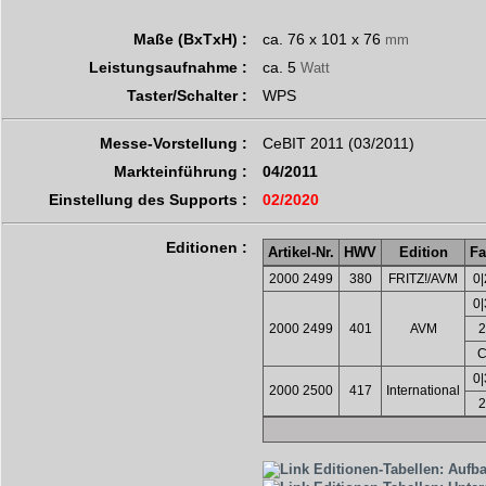
Maße (BxTxH) :
ca. 76 x 101 x 76
mm
Leistungsaufnahme :
ca. 5
Watt
Taster/Schalter :
WPS
Messe-Vorstellung :
CeBIT 2011 (03/2011)
Markteinführung :
04/2011
Einstellung des Supports :
02/2020
Editionen :
Artikel-Nr.
HWV
Edition
F
2000 2499
380
FRITZ!/AVM
0|
0|
2000 2499
401
AVM
2
0|
2000 2500
417
International
2
Editionen-Tabellen: Aufb