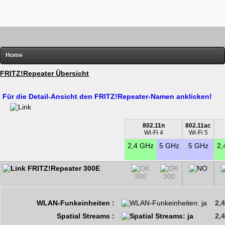
Home
FRITZ!
FRITZ!Repeater Übersicht
Router-Übersichten
Für die Detail-Ansicht den FRITZ!Repeater-Namen anklicken!
Hardware
Software
802.11n
802.11ac
Wi-Fi 4
Wi-Fi 5
Links
2,4 GHz
5 GHz
5 GHz
2,
Diverses
FRITZ!Repeater 300E
300
300
WLAN-Funkeinheiten :
2,
Spatial Streams :
2,