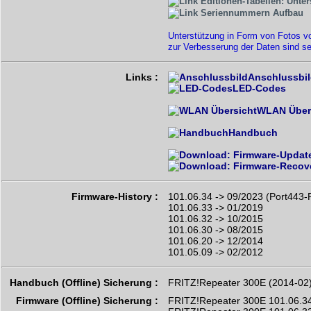
Editionen-Tabellen: Unter
Seriennummern Aufbau
Unterstützung in Form von Fotos vo
zur Verbesserung der Daten sind s
Links :
Anschlussbi
LED-Codes
WLAN Über
Handbuch
Firmware-History :
101.06.34 -> 09/2023 (Port443-
101.06.33 -> 01/2019
101.06.32 -> 10/2015
101.06.30 -> 08/2015
101.06.20 -> 12/2014
101.05.09 -> 02/2012
Handbuch (Offline) Sicherung :
FRITZ!Repeater 300E (2014-02)
Firmware (Offline) Sicherung :
FRITZ!Repeater 300E 101.06.34