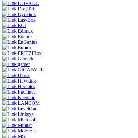
DOVADO
DrayTek
Dynalink
EasyBox
ECI
Edimax
Encore
EnGenius
Eumex
FRITZ!Box
Gemtek
getnet
GIGABYTE
Hama
Hawking
Hercules
Intellinet
Keenetic
LANCOM
LevelOne
Linksys
Microsoft
Minitar
Motorola
MSI