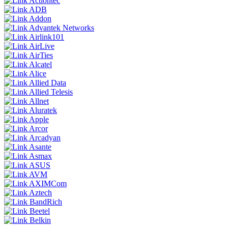
Actiontec
ADB
Addon
Advantek Networks
Airlink101
AirLive
AirTies
Alcatel
Alice
Allied Data
Allied Telesis
Allnet
Aluratek
Apple
Arcor
Arcadyan
Asante
Asmax
ASUS
AVM
AXIMCom
Aztech
BandRich
Beetel
Belkin