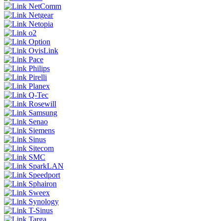
NetComm
Netgear
Netopia
o2
Option
OvisLink
Pace
Philips
Pirelli
Planex
Q-Tec
Rosewill
Samsung
Senao
Siemens
Sinus
Sitecom
SMC
SparkLAN
Speedport
Sphairon
Sweex
Synology
T-Sinus
Targa