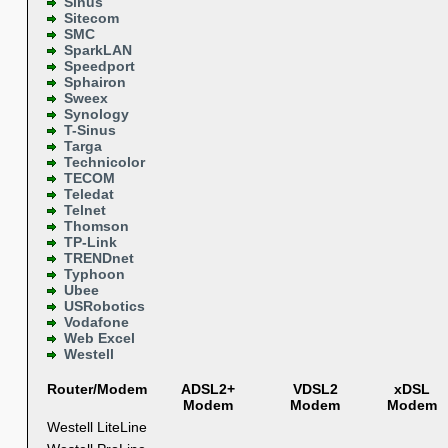
Sinus
Sitecom
SMC
SparkLAN
Speedport
Sphairon
Sweex
Synology
T-Sinus
Targa
Technicolor
TECOM
Teledat
Telnet
Thomson
TP-Link
TRENDnet
Typhoon
Ubee
USRobotics
Vodafone
Web Excel
Westell
Router/Modem
ADSL2+
VDSL2
xDSL
Modem
Modem
Modem
Westell LiteLine