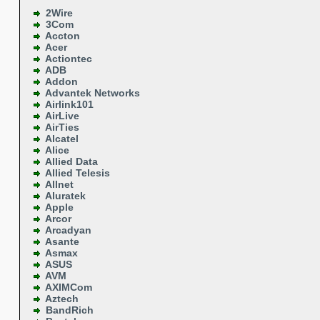
2Wire
3Com
Accton
Acer
Actiontec
ADB
Addon
Advantek Networks
Airlink101
AirLive
AirTies
Alcatel
Alice
Allied Data
Allied Telesis
Allnet
Aluratek
Apple
Arcor
Arcadyan
Asante
Asmax
ASUS
AVM
AXIMCom
Aztech
BandRich