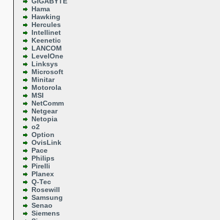
GIGABYTE
Hama
Hawking
Hercules
Intellinet
Keenetic
LANCOM
LevelOne
Linksys
Microsoft
Minitar
Motorola
MSI
NetComm
Netgear
Netopia
o2
Option
OvisLink
Pace
Philips
Pirelli
Planex
Q-Tec
Rosewill
Samsung
Senao
Siemens