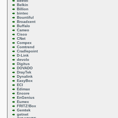
Beetel
Belkin
Billion
bintec
Bountiful
Broadxent
Buffalo
Cameo
Cisco
CNet
Compex
Comtrend
Cradlepoint
D-Link
devolo
Digitus
DOVADO
DrayTek
Dynalink
EasyBox
ECI
Edimax
Encore
EnGenius
Eumex
FRITZ!Box
Gemtek
getnet