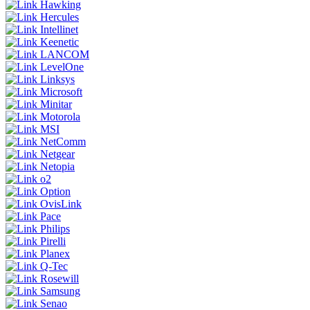
Hawking
Hercules
Intellinet
Keenetic
LANCOM
LevelOne
Linksys
Microsoft
Minitar
Motorola
MSI
NetComm
Netgear
Netopia
o2
Option
OvisLink
Pace
Philips
Pirelli
Planex
Q-Tec
Rosewill
Samsung
Senao