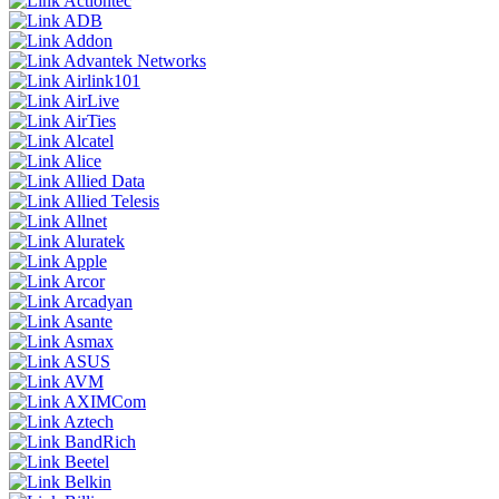
Actiontec
ADB
Addon
Advantek Networks
Airlink101
AirLive
AirTies
Alcatel
Alice
Allied Data
Allied Telesis
Allnet
Aluratek
Apple
Arcor
Arcadyan
Asante
Asmax
ASUS
AVM
AXIMCom
Aztech
BandRich
Beetel
Belkin