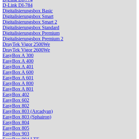
D-Link DI-784
Digitalisierungsbox Basic
Digitalisierungsbox Smart
Digitalisierungsbox Smart 2
Digitalisierungsbox Standard
Digitalisierungsbox Premium
Digitalisierungsbox Premium 2
DrayTek Vigor 2500We
DrayTek Vigor 2600We
EasyBox A 300
EasyBox A 400
EasyBox A 401
EasyBox A 600
EasyBox A 601
EasyBox A 800
EasyBox A 801
EasyBox 402
EasyBox 602
EasyBox 802
EasyBox 803 (Arcadyan)
EasyBox 803 (Sphairon)
EasyBox 804
EasyBox 805
EasyBox 903