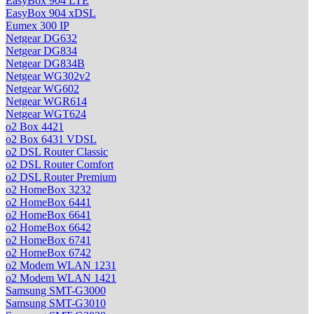
EasyBox 904 LTE
EasyBox 904 xDSL
Eumex 300 IP
Netgear DG632
Netgear DG834
Netgear DG834B
Netgear WG302v2
Netgear WG602
Netgear WGR614
Netgear WGT624
o2 Box 4421
o2 Box 6431 VDSL
o2 DSL Router Classic
o2 DSL Router Comfort
o2 DSL Router Premium
o2 HomeBox 3232
o2 HomeBox 6441
o2 HomeBox 6641
o2 HomeBox 6642
o2 HomeBox 6741
o2 HomeBox 6742
o2 Modem WLAN 1231
o2 Modem WLAN 1421
Samsung SMT-G3000
Samsung SMT-G3010