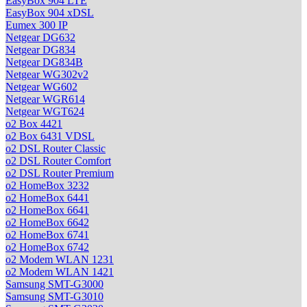
EasyBox 904 LTE
EasyBox 904 xDSL
Eumex 300 IP
Netgear DG632
Netgear DG834
Netgear DG834B
Netgear WG302v2
Netgear WG602
Netgear WGR614
Netgear WGT624
o2 Box 4421
o2 Box 6431 VDSL
o2 DSL Router Classic
o2 DSL Router Comfort
o2 DSL Router Premium
o2 HomeBox 3232
o2 HomeBox 6441
o2 HomeBox 6641
o2 HomeBox 6642
o2 HomeBox 6741
o2 HomeBox 6742
o2 Modem WLAN 1231
o2 Modem WLAN 1421
Samsung SMT-G3000
Samsung SMT-G3010