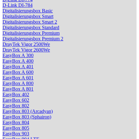
D-Link DI-784
Digitalisierungsbox Basic
Digitalisierungsbox Smart
Digitalisierungsbox Smart 2
Digitalisierungsbox Standard
Digitalisierungsbox Premium
Digitalisierungsbox Premium 2
DrayTek Vigor 2500We
DrayTek Vigor 2600We
EasyBox A 300
EasyBox A 400
EasyBox A 401
EasyBox A 600
EasyBox A 601
EasyBox A 800
EasyBox A 801
EasyBox 402
EasyBox 602
EasyBox 802
EasyBox 803 (Arcadyan)
EasyBox 803 (Sphairon)
EasyBox 804
EasyBox 805
EasyBox 903