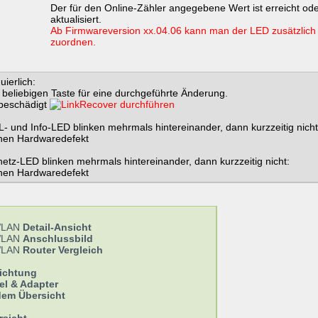
Der für den Online-Zähler angegebene Wert ist erreicht od
aktualisiert.
Ab Firmwareversion xx.04.06 kann man der LED zusätzlich
zuordnen.
uierlich:
 beliebigen Taste für eine durchgeführte Änderung.
 beschädigt
Recover durchführen
SL- und Info-LED blinken mehrmals hintereinander, dann kurzzeitig nicht
nen Hardwaredefekt
netz-LED blinken mehrmals hintereinander, dann kurzzeitig nicht:
nen Hardwaredefekt
WLAN
Detail-Ansicht
WLAN
Anschlussbild
WLAN
Router Vergleich
ichtung
l & Adapter
em Übersicht