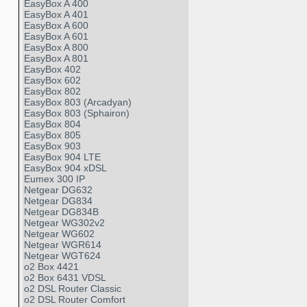
EasyBox A 400
EasyBox A 401
EasyBox A 600
EasyBox A 601
EasyBox A 800
EasyBox A 801
EasyBox 402
EasyBox 602
EasyBox 802
EasyBox 803 (Arcadyan)
EasyBox 803 (Sphairon)
EasyBox 804
EasyBox 805
EasyBox 903
EasyBox 904 LTE
EasyBox 904 xDSL
Eumex 300 IP
Netgear DG632
Netgear DG834
Netgear DG834B
Netgear WG302v2
Netgear WG602
Netgear WGR614
Netgear WGT624
o2 Box 4421
o2 Box 6431 VDSL
o2 DSL Router Classic
o2 DSL Router Comfort