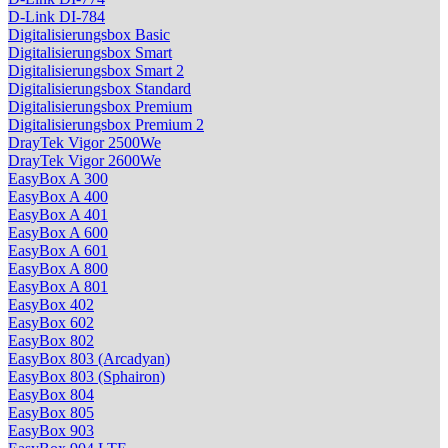
D-Link DI-784
Digitalisierungsbox Basic
Digitalisierungsbox Smart
Digitalisierungsbox Smart 2
Digitalisierungsbox Standard
Digitalisierungsbox Premium
Digitalisierungsbox Premium 2
DrayTek Vigor 2500We
DrayTek Vigor 2600We
EasyBox A 300
EasyBox A 400
EasyBox A 401
EasyBox A 600
EasyBox A 601
EasyBox A 800
EasyBox A 801
EasyBox 402
EasyBox 602
EasyBox 802
EasyBox 803 (Arcadyan)
EasyBox 803 (Sphairon)
EasyBox 804
EasyBox 805
EasyBox 903