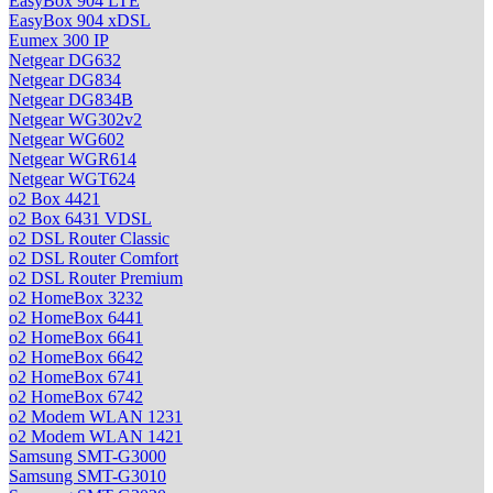
EasyBox 904 LTE
EasyBox 904 xDSL
Eumex 300 IP
Netgear DG632
Netgear DG834
Netgear DG834B
Netgear WG302v2
Netgear WG602
Netgear WGR614
Netgear WGT624
o2 Box 4421
o2 Box 6431 VDSL
o2 DSL Router Classic
o2 DSL Router Comfort
o2 DSL Router Premium
o2 HomeBox 3232
o2 HomeBox 6441
o2 HomeBox 6641
o2 HomeBox 6642
o2 HomeBox 6741
o2 HomeBox 6742
o2 Modem WLAN 1231
o2 Modem WLAN 1421
Samsung SMT-G3000
Samsung SMT-G3010