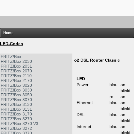
Home
FRITZ!
LED-Codes
Router-Übersichten
FRITZ!Box
o2 DSL Router Classic
FRITZ!Box 2030
Hardware
FRITZ!Box 2031
FRITZ!Box 2070
Software
FRITZ!Box 2110
LED
FRITZ!Box 2170
Links
Power
blau
an
FRITZ!Box 3020
FRITZ!Box 3030
Diverses
blinkt
FRITZ!Box 3050
rot
an
FRITZ!Box 3070
Ethernet
blau
an
FRITZ!Box 3130
blinkt
FRITZ!Box 3131
FRITZ!Box 3170
DSL
blau
an
FRITZ!Box 3270
blinkt
FRITZ!Box 3270 V3
Internet
blau
an
FRITZ!Box 3272
blinkt
FRITZ!Box 3370