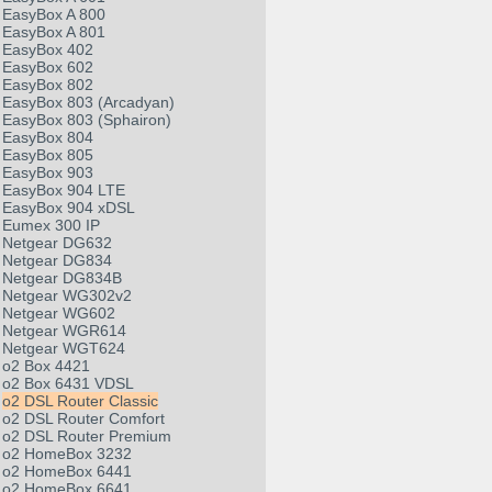
EasyBox A 800
EasyBox A 801
EasyBox 402
EasyBox 602
EasyBox 802
EasyBox 803 (Arcadyan)
EasyBox 803 (Sphairon)
EasyBox 804
EasyBox 805
EasyBox 903
EasyBox 904 LTE
EasyBox 904 xDSL
Eumex 300 IP
Netgear DG632
Netgear DG834
Netgear DG834B
Netgear WG302v2
Netgear WG602
Netgear WGR614
Netgear WGT624
o2 Box 4421
o2 Box 6431 VDSL
o2 DSL Router Classic
o2 DSL Router Comfort
o2 DSL Router Premium
o2 HomeBox 3232
o2 HomeBox 6441
o2 HomeBox 6641