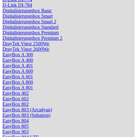
D-Link DI-784
Digitalisierungsbox Basic
Digitalisierungsbox Smart
Digitalisierungsbox Smart 2
Digitalisierungsbox Standard
Digitalisierungsbox Premium
Digitalisierungsbox Premium 2
DrayTek Vigor 2500We
DrayTek Vigor 2600We
EasyBox A 300
EasyBox A 400
EasyBox A 401
EasyBox A 600
EasyBox A 601
EasyBox A 800
EasyBox A 801
EasyBox 402
EasyBox 602
EasyBox 802
EasyBox 803 (Arcadyan)
EasyBox 803 (Sphairon)
EasyBox 804
EasyBox 805
EasyBox 903