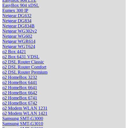
EasyBox 904 LTE
EasyBox 904 xDSL
Eumex 300 IP
Netgear DG632
Netgear DG834
Netgear DG834B
Netgear WG302v2
Netgear WG602
Netgear WGR614
Netgear WGT624
o2 Box 4421
o2 Box 6431 VDSL
o2 DSL Router Classic
o2 DSL Router Comfort
o2 DSL Router Premium
o2 HomeBox 3232
o2 HomeBox 6441
o2 HomeBox 6641
o2 HomeBox 6642
o2 HomeBox 6741
o2 HomeBox 6742
o2 Modem WLAN 1231
o2 Modem WLAN 1421
Samsung SMT-G3000
Samsung SMT-G3010