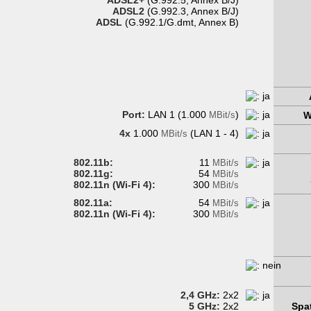
ADSL2+
(G.992.5, Annex B/J)
ADSL2
(G.992.3, Annex B/J)
ADSL
(G.992.1/G.dmt, Annex B)
Port:
LAN 1 (1.000
)
MBit/s
W
4x
1.000
(LAN 1 - 4)
MBit/s
802.11b:
11
MBit/s
802.11g:
54
MBit/s
802.11n (Wi-Fi 4):
300
MBit/s
802.11a:
54
MBit/s
802.11n (Wi-Fi 4):
300
MBit/s
2,4 GHz:
2x2
5 GHz:
2x2
Spat