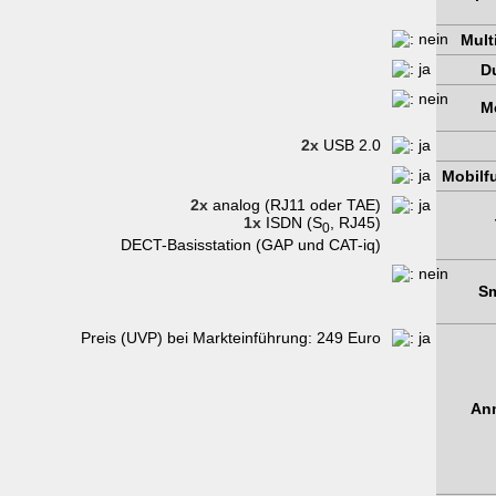
Mult
D
M
2x
USB 2.0
Mobilfu
2x
analog (RJ11 oder TAE)
1x
ISDN (S
, RJ45)
0
DECT-Basisstation (GAP und CAT-iq)
Sm
Preis (UVP) bei Markteinführung: 249 Euro
An