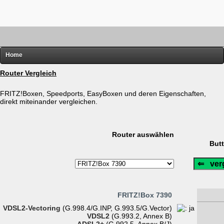
Home
FRITZ!
Router Vergleich
Router-Übersichten
FRITZ!Boxen, Speedports, EasyBoxen und deren Eigenschaften,
direkt miteinander vergleichen.
Hardware
Software
Router auswählen
Links
But
Diverses
FRITZ!Box 7390
VDSL2-Vectoring
(G.998.4/G.INP, G.993.5/G.Vector)
VDSL2
(G.993.2, Annex B)