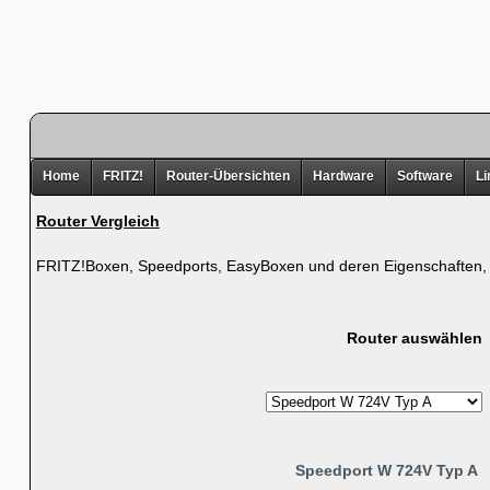
Home
FRITZ!
Router-Übersichten
Hardware
Software
Li
Router Vergleich
FRITZ!Boxen, Speedports, EasyBoxen und deren Eigenschaften, d
Router auswählen
Speedport W 724V Typ A