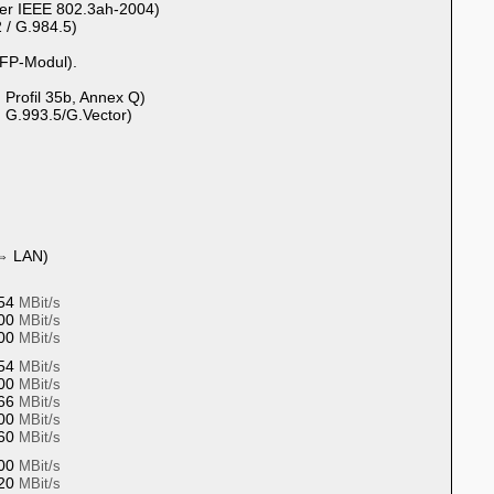
er IEEE 802.3ah-2004)
/ G.984.5)
FP-Modul).
 Profil 35b, Annex Q)
 G.993.5/G.Vector)
⇔ LAN)
54
MBit/s
00
MBit/s
200
MBit/s
54
MBit/s
00
MBit/s
466
MBit/s
800
MBit/s
760
MBit/s
800
MBit/s
520
MBit/s