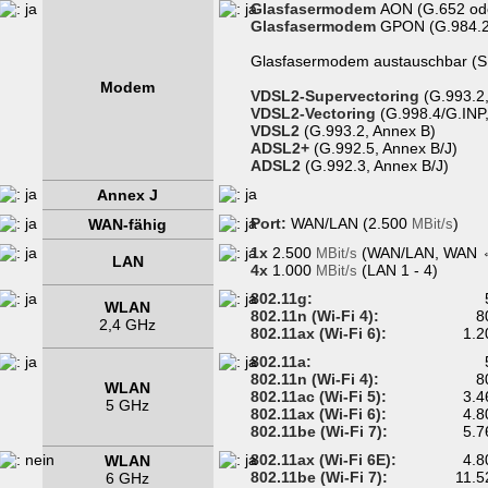
Glasfasermodem
AON (G.652 od
Glasfasermodem
GPON (G.984.2 
Glasfasermodem austauschbar (S
Modem
VDSL2-Supervectoring
(G.993.2,
VDSL2-Vectoring
(G.998.4/G.INP,
VDSL2
(G.993.2, Annex B)
ADSL2+
(G.992.5, Annex B/J)
ADSL2
(G.992.3, Annex B/J)
Annex J
Port:
WAN/LAN (2.500
)
WAN-fähig
MBit/s
1x
2.500
(WAN/LAN, WAN 
MBit/s
LAN
4x
1.000
(LAN 1 - 4)
MBit/s
802.11g:
WLAN
802.11n (Wi-Fi 4):
8
2,4 GHz
802.11ax (Wi-Fi 6):
1.
802.11a:
802.11n (Wi-Fi 4):
8
WLAN
802.11ac (Wi-Fi 5):
3.
5 GHz
802.11ax (Wi-Fi 6):
4.
802.11be (Wi-Fi 7):
5.
802.11ax (Wi-Fi 6E):
4.
WLAN
802.11be (Wi-Fi 7):
11.
6 GHz