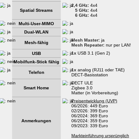
2,4 GHz:
4x4
Spatial Streams
5 GHz:
4x4
6 GHz:
4x4
Multi-User-MIMO
Dual-WLAN
Mesh Master:
ja
Mesh-fähig
Mesh Repeater:
nur per LAN!
1x
USB 3.1 (Gen 2)
USB
Mobilfunk-Stick fähig
1x
analog (RJ11 oder TAE)
Telefon
DECT-Basisstation
DECT ULE
Smart Home
Zigbee 3.0
Matter (in Vorbereitung)
Preisentwicklung (UVP)
06/2026: 449 Euro
02/2026: 399 Euro
06/2024: 369 Euro
Anmerkungen
06/2024: 359 Euro
09/2023: 339 Euro
Markteinführung ursprünglich