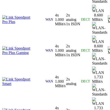
4x
2x
8.600
Speedport
1.000
analog
MBit/s
WAN
DECT
Pro Plus
MBit/s
1x ISDN
4x
2x
8.600
Speedport
1.000
analog
MBit/s
WAN
DECT
Pro Plus Gaming
MBit/s
1x ISDN
4x
1.733
Speedport
2x
1.000
MBit/s
WAN
DECT
Smart
analog
MBit/s
4x
1.733