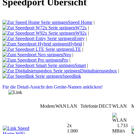
Speedport Übersicht
Speed Home
|
W72
|
x
W92
|
x
Entry
|
Hybrid
|
LTE
|
Neo
|
Pro
|
Smart
|
Digitalisierungsbox
|
Speedlink
Für die Detail-Ansicht den Geräte-Namen anklicken!
Modem
WAN
LAN
Telefonie
DECT
WLAN
M
2x
1.733
Speed
1.000
MBit/s
Home WiFi