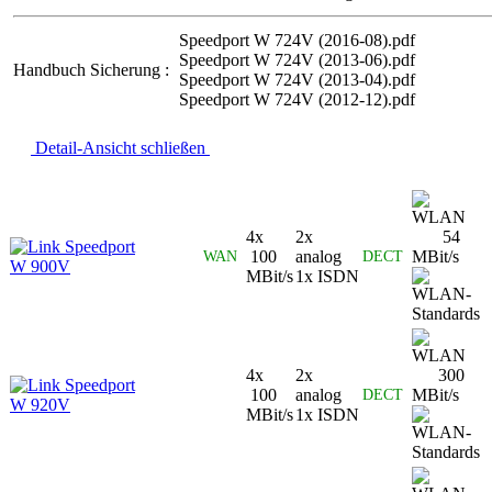
Speedport W 724V (2016-08).pdf
Speedport W 724V (2013-06).pdf
Handbuch Sicherung :
Speedport W 724V (2013-04).pdf
Speedport W 724V (2012-12).pdf
Detail-Ansicht schließen
4x
2x
54
Speedport
100
analog
MBit/s
WAN
DECT
W 900V
MBit/s
1x ISDN
4x
2x
300
Speedport
100
analog
MBit/s
DECT
W 920V
MBit/s
1x ISDN