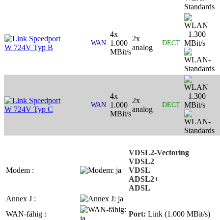
4x
1.300
Speedport
2x
1.000
MBit/s
WAN
DECT
W 724V Typ B
analog
MBit/s
4x
1.300
Speedport
2x
1.000
MBit/s
WAN
DECT
W 724V Typ C
analog
MBit/s
VDSL2-Vectoring
VDSL2
Modem :
VDSL
ADSL2+
ADSL
Annex J :
WAN-fähig :
Port:
Link (1.000 MBit/s)