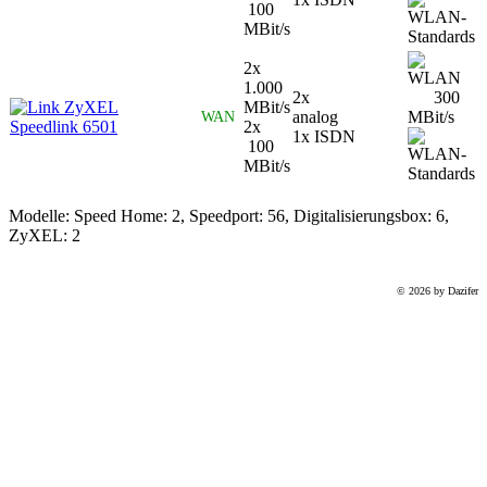
100
MBit/s
2x
1.000
2x
300
ZyXEL
MBit/s
analog
MBit/s
WAN
Speedlink 6501
2x
1x ISDN
100
MBit/s
Modelle:
Speed Home:
2
, Speedport:
56
, Digitalisierungsbox:
6
,
ZyXEL:
2
© 2026 by Dazifer