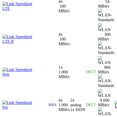
4x
54
Speedport
100
MBit/s
LTE
MBit/s
4x
300
Speedport
100
MBit/s
LTE II
MBit/s
1x
866
Speedport
1.000
MBit/s
DECT
Neo
MBit/s
4x
2x
8.600
Speedport
1.000
analog
MBit/s
WAN
DECT
Pro
MBit/s
1x ISDN