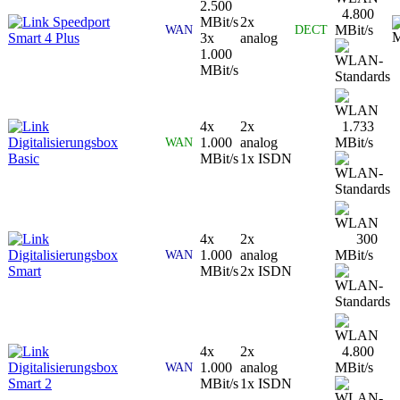
2.500
4.800
Speedport
MBit/s
2x
MBit/s
WAN
DECT
Smart 4 Plus
3x
analog
1.000
MBit/s
4x
2x
1.733
Digitalisierungsbox
1.000
analog
MBit/s
WAN
Basic
MBit/s
1x ISDN
4x
2x
300
Digitalisierungsbox
1.000
analog
MBit/s
WAN
Smart
MBit/s
2x ISDN
4x
2x
4.800
Digitalisierungsbox
1.000
analog
MBit/s
WAN
Smart 2
MBit/s
1x ISDN