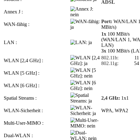
ADSL
Annex J :
Port:
WAN/LAN 1 
WAN-fähig :
MBit/s)
1x
100 MBit/s
(WAN/LAN 1, W
LAN :
LAN)
3x
100 MBit/s (LA
802.11b:
11
WLAN [2,4 GHz] :
802.11g:
54
WLAN [5 GHz] :
WLAN [6 GHz] :
Spatial Streams :
2,4 GHz:
1x1
WLAN-Sicherheit :
WPA, WPA2
Multi-User-MIMO :
Dual-WLAN :