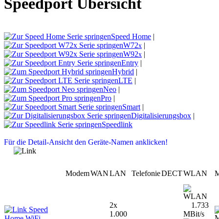
Speedport Übersicht
Speed Home
|
W72
|
x
W92
|
x
Entry
|
Hybrid
|
LTE
|
Neo
|
Pro
|
Smart
|
Digitalisierungsbox
|
Speedlink
Für die Detail-Ansicht den Geräte-Namen anklicken!
Modem
WAN
LAN
Telefonie
DECT
WLAN
M
2x
1.733
Speed
1.000
MBit/s
Home WiFi