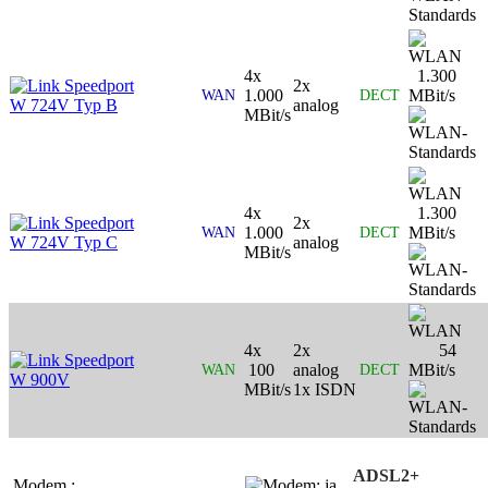
4x
1.300
Speedport
2x
1.000
MBit/s
WAN
DECT
W 724V Typ B
analog
MBit/s
4x
1.300
Speedport
2x
1.000
MBit/s
WAN
DECT
W 724V Typ C
analog
MBit/s
4x
2x
54
Speedport
100
analog
MBit/s
WAN
DECT
W 900V
MBit/s
1x ISDN
ADSL2+
Modem :