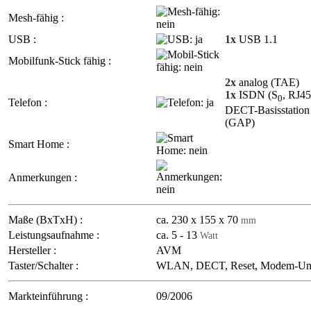
Mesh-fähig :
USB :
1x
USB 1.1
Mobilfunk-Stick fähig :
2x
analog (TAE)
1x
ISDN (S
, RJ45
0
Telefon :
DECT-Basisstation
(GAP)
Smart Home :
Anmerkungen :
Maße (BxTxH) :
ca. 230 x 155 x 70
mm
Leistungsaufnahme :
ca. 5 - 13
Watt
Hersteller :
AVM
Taster/Schalter :
WLAN, DECT, Reset, Modem-Ums
Markteinführung :
09/2006