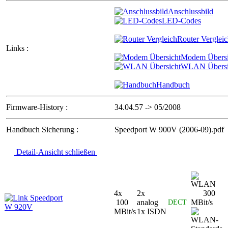
Anschlussbild
LED-Codes
Router Verglei
Links :
Modem Übersi
WLAN Übersi
Handbuch
Firmware-History :
34.04.57 -> 05/2008
Handbuch Sicherung :
Speedport W 900V (2006-09).pdf
Detail-Ansicht schließen
4x
2x
300
Speedport
100
analog
MBit/s
DECT
W 920V
MBit/s
1x ISDN