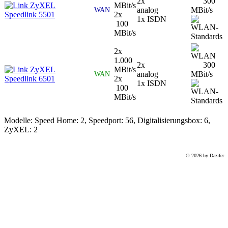
2x
300
ZyXEL
MBit/s
analog
MBit/s
WAN
Speedlink 5501
2x
1x ISDN
100
MBit/s
2x
1.000
2x
300
ZyXEL
MBit/s
analog
MBit/s
WAN
Speedlink 6501
2x
1x ISDN
100
MBit/s
Modelle:
Speed Home:
2
, Speedport:
56
, Digitalisierungsbox:
6
,
ZyXEL:
2
© 2026 by Dazifer