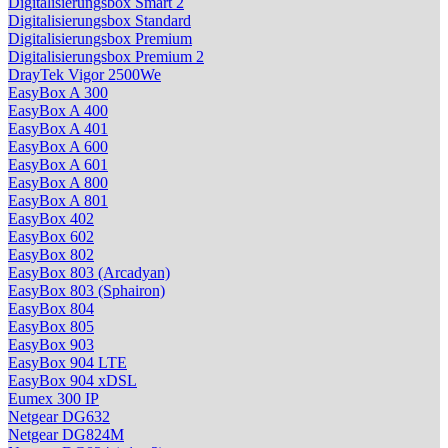
Digitalisierungsbox Smart 2
Digitalisierungsbox Standard
Digitalisierungsbox Premium
Digitalisierungsbox Premium 2
DrayTek Vigor 2500We
EasyBox A 300
EasyBox A 400
EasyBox A 401
EasyBox A 600
EasyBox A 601
EasyBox A 800
EasyBox A 801
EasyBox 402
EasyBox 602
EasyBox 802
EasyBox 803 (Arcadyan)
EasyBox 803 (Sphairon)
EasyBox 804
EasyBox 805
EasyBox 903
EasyBox 904 LTE
EasyBox 904 xDSL
Eumex 300 IP
Netgear DG632
Netgear DG824M